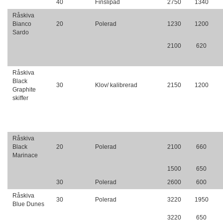
40
Finslipad
2750
1340
Råskiva
Bianco
20
Polerad
1230
1200
Sardo
2100
620
Råskiva
Black
30
Klov/ kalibrerad
2150
1200
Graphite
skiffer
Råskiva
Black
20
Polerad
2100
660
Marinace
1500
650
30
Polerad
2600
600
Råskiva
30
Polerad
3220
1950
Blue Dunes
3220
650