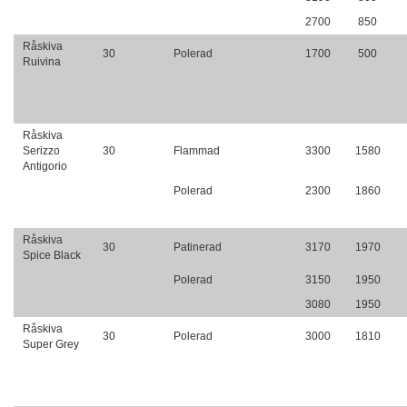
2700
850
Råskiva
30
Polerad
1700
500
Ruivina
Råskiva
Serizzo
30
Flammad
3300
1580
Antigorio
Polerad
2300
1860
Råskiva
30
Patinerad
3170
1970
Spice Black
Polerad
3150
1950
3080
1950
Råskiva
30
Polerad
3000
1810
Super Grey