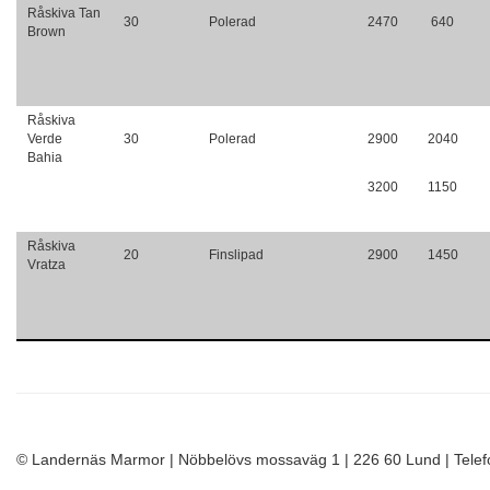
Råskiva Tan
30
Polerad
2470
640
Brown
Råskiva
Verde
30
Polerad
2900
2040
Bahia
3200
1150
Råskiva
20
Finslipad
2900
1450
Vratza
© Landernäs Marmor | Nöbbelövs mossaväg 1 | 226 60 Lund | Tele