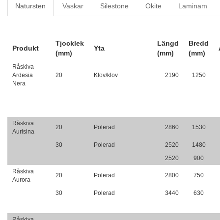
Natursten
Vaskar
Silestone
Okite
Laminam
Tjocklek
Längd
Bredd
Produkt
Yta
(mm)
(mm)
(mm)
Råskiva
Ardesia
20
Klov/klov
2190
1250
Nera
Råskiva
20
Polerad
2860
1530
Aurisina
30
Polerad
2520
1480
2520
900
Råskiva
20
Polerad
2800
750
Aurora
30
Polerad
3440
630
Råskiva