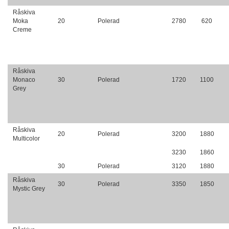
Råskiva
Moka
20
Polerad
2780
620
Creme
Råskiva
Monaco
30
Polerad
1720
1100
Grey
Råskiva
20
Polerad
3200
1880
Multicolor
3230
1860
30
Polerad
3120
1880
Råskiva
30
Polerad
3350
1850
Mystic Grey