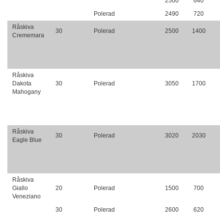
2500
640
Polerad
2490
720
Råskiva
30
Polerad
2500
1400
Crememara
Råskiva
Dakota
30
Polerad
3050
1700
Mahogany
Råskiva
30
Polerad
3020
2030
Eagle Blue
Råskiva
Giallo
20
Polerad
1500
700
Veneziano
30
Polerad
2600
620