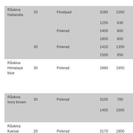
Råskiva
20
Finslipad
3280
1050
Hallandia
1250
630
Polerad
2400
800
1800
600
30
Polerad
1420
1350
1500
850
Råskiva
Himalaya
30
Polerad
2880
1950
blue
Råskiva
30
Polerad
3100
780
Ivory brown
1400
1000
Råskiva
Kaesar
20
Polerad
3170
1800