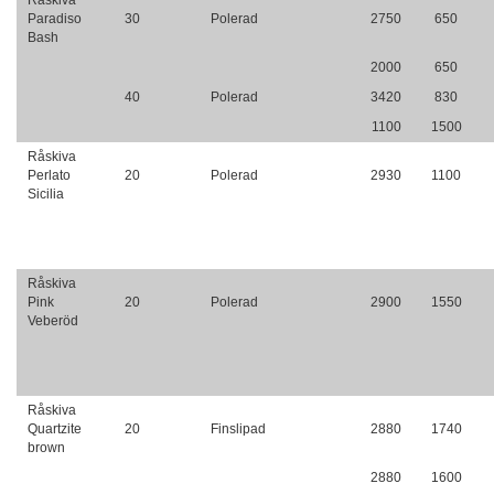
Råskiva
Paradiso
30
Polerad
2750
650
Bash
2000
650
40
Polerad
3420
830
1100
1500
Råskiva
Perlato
20
Polerad
2930
1100
Sicilia
Råskiva
Pink
20
Polerad
2900
1550
Veberöd
Råskiva
Quartzite
20
Finslipad
2880
1740
brown
2880
1600