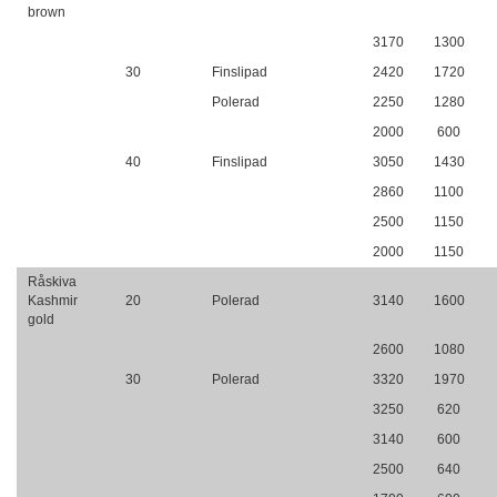
brown
3170
1300
30
Finslipad
2420
1720
Polerad
2250
1280
2000
600
40
Finslipad
3050
1430
2860
1100
2500
1150
2000
1150
Råskiva
Kashmir
20
Polerad
3140
1600
gold
2600
1080
30
Polerad
3320
1970
3250
620
3140
600
2500
640