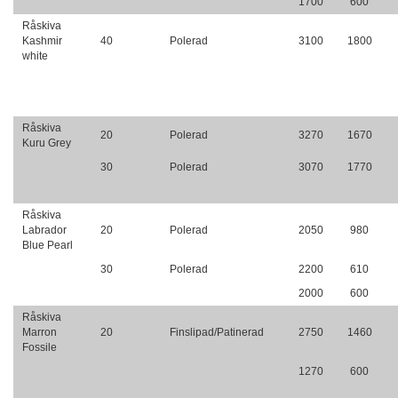
1700
600
Råskiva
Kashmir
40
Polerad
3100
1800
white
Råskiva
20
Polerad
3270
1670
Kuru Grey
30
Polerad
3070
1770
Råskiva
Labrador
20
Polerad
2050
980
Blue Pearl
30
Polerad
2200
610
2000
600
Råskiva
Marron
20
Finslipad/Patinerad
2750
1460
Fossile
1270
600