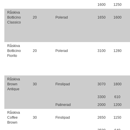
1600
1250
Råskiva
Botticino
20
Polerad
1650
1600
Classico
Råskiva
Botticino
20
Polerad
3100
1280
Fiorito
Råskiva
Brown
30
Finslipad
3070
1800
Antique
3300
610
Patinerad
2000
1200
Råskiva
Coffee
30
Finslipad
2650
1150
Brown