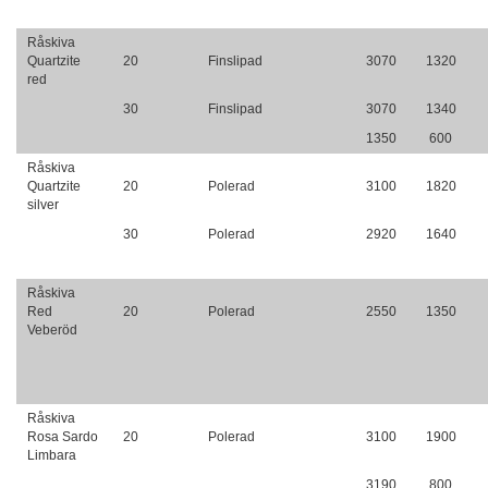
Råskiva
Quartzite
20
Finslipad
3070
1320
red
30
Finslipad
3070
1340
1350
600
Råskiva
Quartzite
20
Polerad
3100
1820
silver
30
Polerad
2920
1640
Råskiva
Red
20
Polerad
2550
1350
Veberöd
Råskiva
Rosa Sardo
20
Polerad
3100
1900
Limbara
3190
800