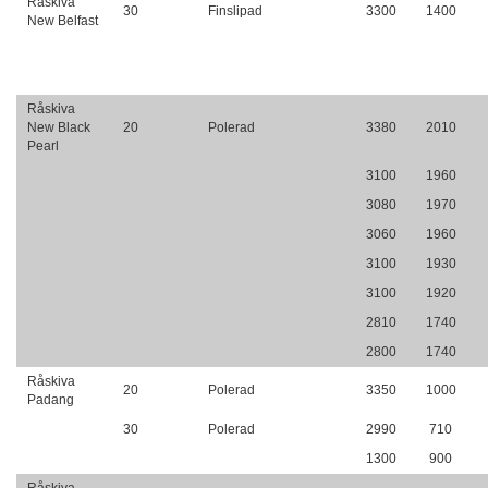
Råskiva
30
Finslipad
3300
1400
New Belfast
Råskiva
New Black
20
Polerad
3380
2010
Pearl
3100
1960
3080
1970
3060
1960
3100
1930
3100
1920
2810
1740
2800
1740
Råskiva
20
Polerad
3350
1000
Padang
30
Polerad
2990
710
1300
900