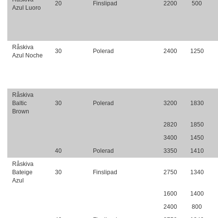
20
Finslipad
2200
500
Azul Luoro
Råskiva
30
Polerad
2400
1250
Azul Noche
Råskiva
Baltic
30
Polerad
3200
1830
Brown
2820
1850
3400
1450
40
Polerad
3350
1410
Råskiva
Bateige
30
Finslipad
2750
1340
Azul
1600
1400
2400
800