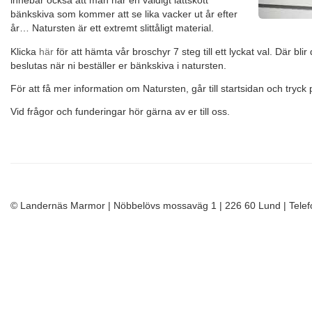
innebär också att man har en väldigt lättskött
bänkskiva som kommer att se lika vacker ut år efter
år… Natursten är ett extremt slittåligt material.
Klicka
här
för att hämta vår broschyr 7 steg till ett lyckat val. Där 
beslutas när ni beställer er bänkskiva i natursten.
För att få mer information om Natursten, går till startsidan och tryc
Vid frågor och funderingar hör gärna av er till oss.
© Landernäs Marmor | Nöbbelövs mossaväg 1 | 226 60 Lund | Tele